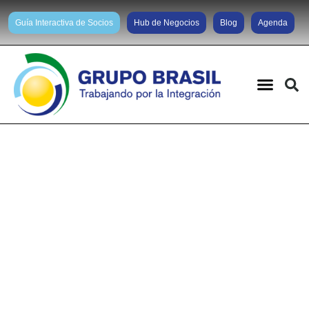
Guía Interactiva de Socios
Hub de Negocios
Blog
Agenda