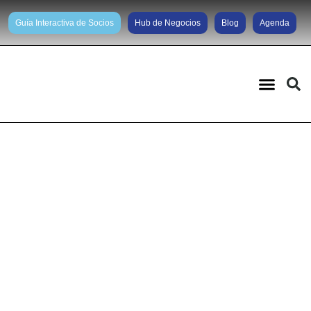
Guía Interactiva de Socios
Hub de Negocios
Blog
Agenda