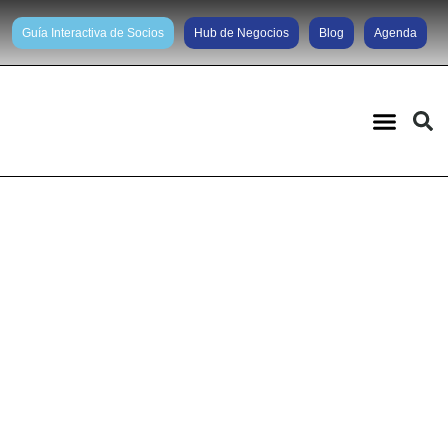
Guía Interactiva de Socios
Hub de Negocios
Blog
Agenda