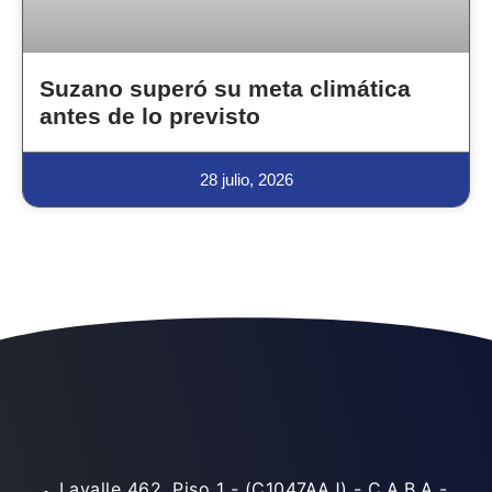
Suzano superó su meta climática
antes de lo previsto
28 julio, 2026
Lavalle 462, Piso 1 - (C1047AAJ) - C.A.B.A -