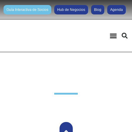
Guía Interactiva de Socios
Hub de Negocios
Blog
Agenda
Noticias diarias