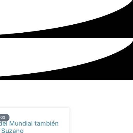
IOS
 del Mundial también
n Suzano