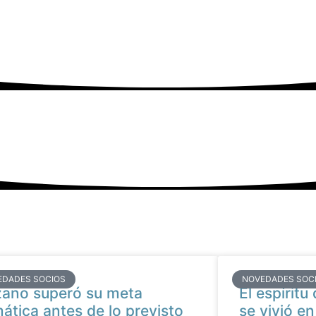
EDADES SOCIOS
NOVEDADES SOC
ano superó su meta
El espíritu
mática antes de lo previsto
se vivió e