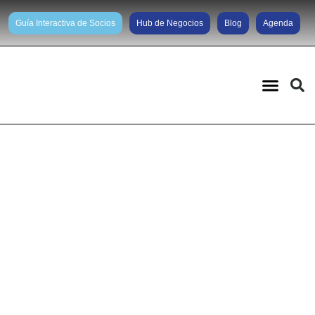
Guía Interactiva de Socios
Hub de Negocios
Blog
Agenda