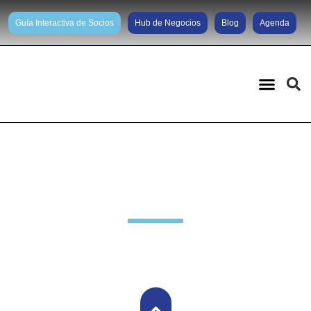
Guía Interactiva de Socios
Hub de Negocios
Blog
Agenda
Noticias diarias