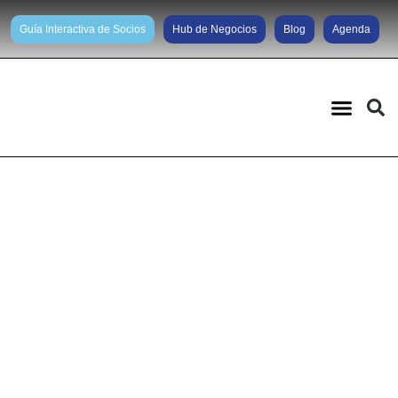
Guía Interactiva de Socios
Hub de Negocios
Blog
Agenda