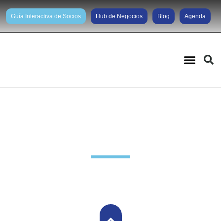
Guía Interactiva de Socios
Hub de Negocios
Blog
Agenda
Noticias diarias