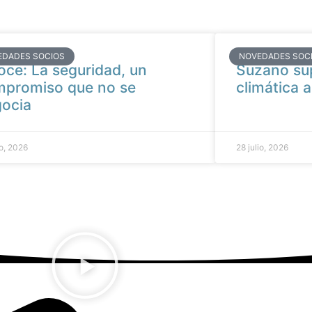
EDADES SOCIOS
NOVEDADES SOC
oce: La seguridad, un
Suzano su
promiso que no se
climática a
ocia
io, 2026
28 julio, 2026