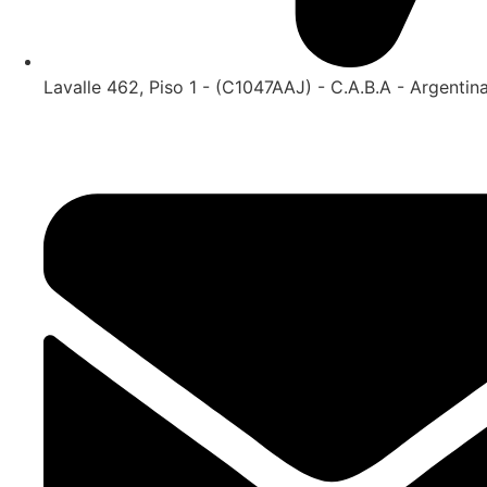
Lavalle 462, Piso 1 - (C1047AAJ) - C.A.B.A - Argentin