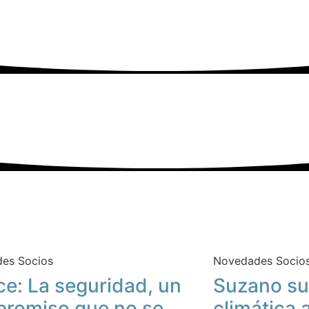
es Socios
Novedades Socio
ce: La seguridad, un
Suzano su
romiso que no se
climática 