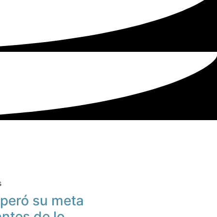
s
peró su meta
antes de lo