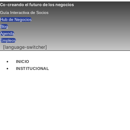
Ir
Co-creando el futuro de los negocios
al
Guía Interactiva de Socios
contenido
Hub de Negocios
Blog
Agenda
Empleos
[language-switcher]
INICIO
INSTITUCIONAL