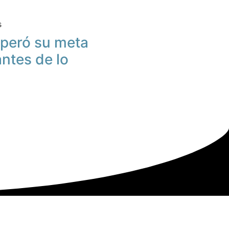
s
peró su meta
antes de lo