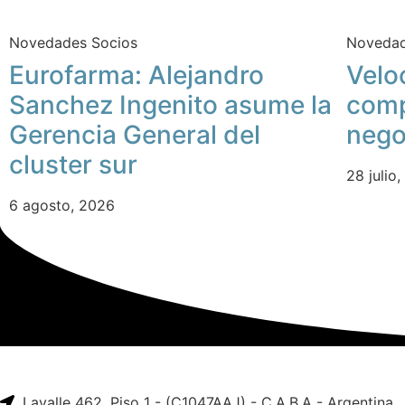
Novedades Socios
Novedad
Eurofarma: Alejandro
Velo
Sanchez Ingenito asume la
comp
Gerencia General del
nego
cluster sur
28 julio
6 agosto, 2026
Lavalle 462, Piso 1 - (C1047AAJ) - C.A.B.A - Argentina