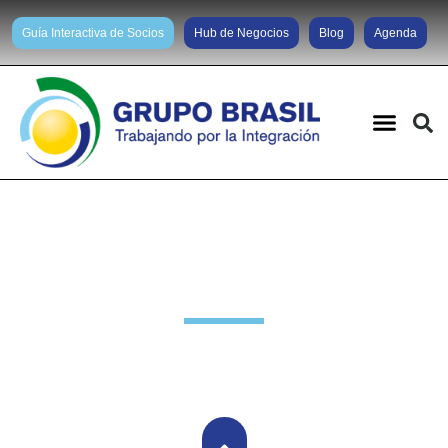
Guía Interactiva de Socios
Hub de Negocios
Blog
Agenda
Noticias diarias