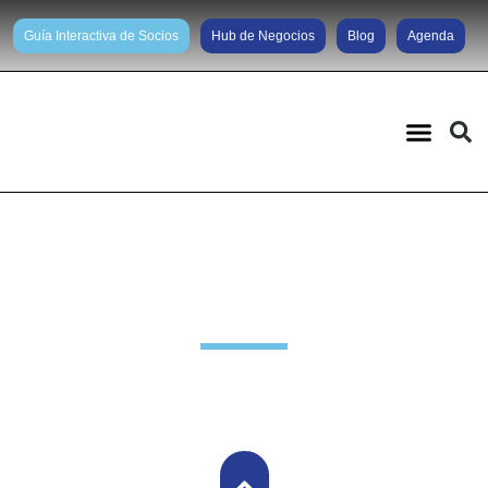
Guía Interactiva de Socios
Hub de Negocios
Blog
Agenda
Noticias diarias