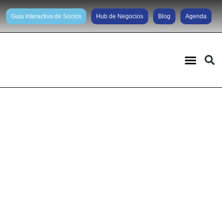
Guía Interactiva de Socios
Hub de Negocios
Blog
Agenda