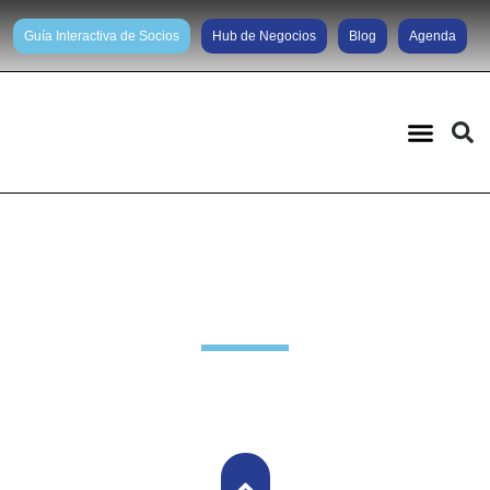
Guía Interactiva de Socios
Hub de Negocios
Blog
Agenda
Noticias diarias