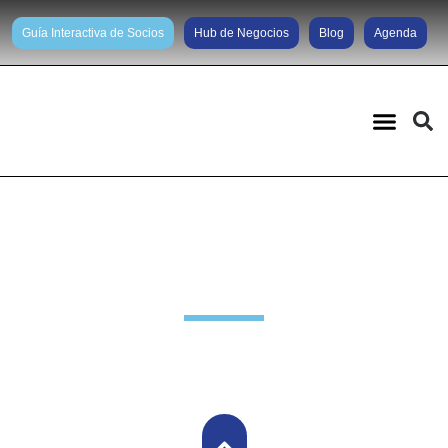
Guía Interactiva de Socios
Hub de Negocios
Blog
Agenda
Noticias diarias