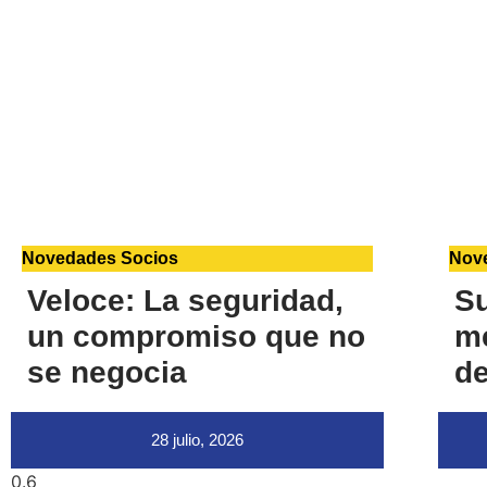
Novedades Socios
Nov
Veloce: La seguridad,
S
un compromiso que no
me
se negocia
de
28 julio, 2026