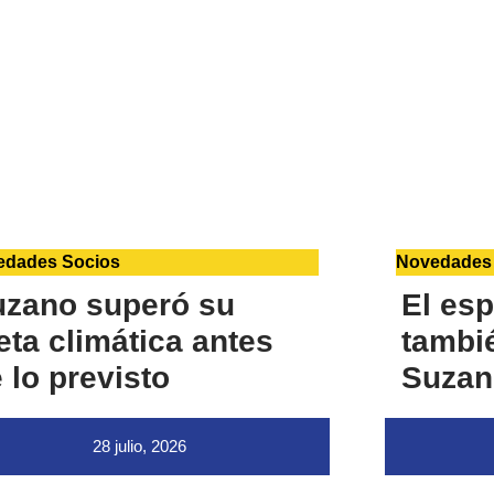
edades Socios
Novedades
uzano superó su
El esp
ta climática antes
tambié
 lo previsto
Suzan
28 julio, 2026