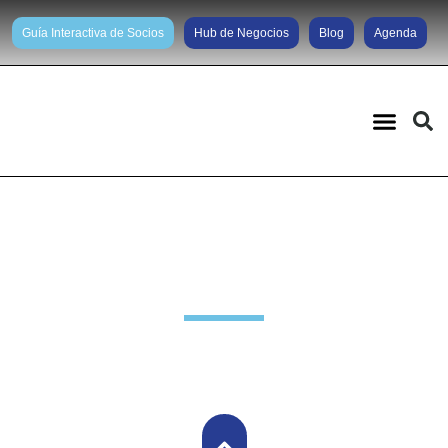
Guía Interactiva de Socios
Hub de Negocios
Blog
Agenda
Noticias diarias