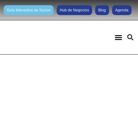
Guía Interactiva de Socios
Hub de Negocios
Blog
Agenda