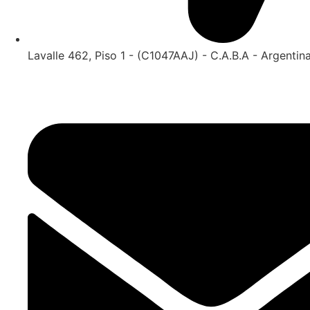
Lavalle 462, Piso 1 - (C1047AAJ) - C.A.B.A - Argentin