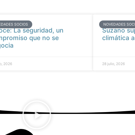
EDADES SOCIOS
NOVEDADES SOC
oce: La seguridad, un
Suzano su
promiso que no se
climática a
ocia
io, 2026
28 julio, 2026