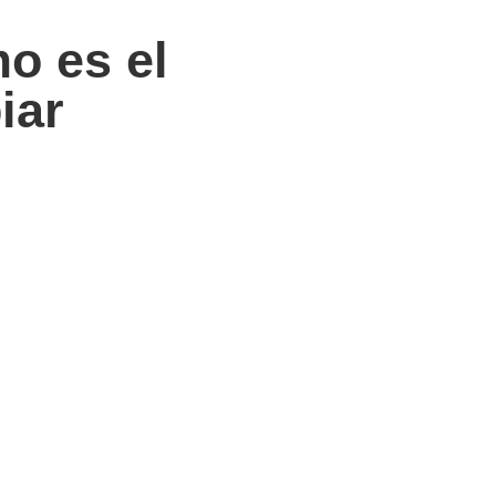
o es el
iar