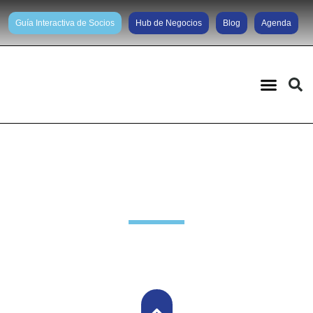
Guía Interactiva de Socios
Hub de Negocios
Blog
Agenda
Noticias diarias