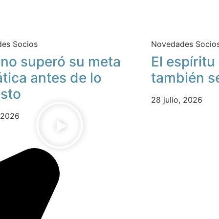
es Socios
Novedades Socio
no superó su meta
El espírit
ática antes de lo
también s
isto
28 julio, 2026
, 2026