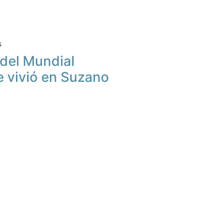
s
u del Mundial
e vivió en Suzano