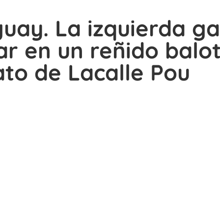
uay. La izquierda g
r en un reñido balot
to de Lacalle Pou