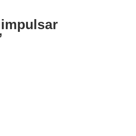
 impulsar
”