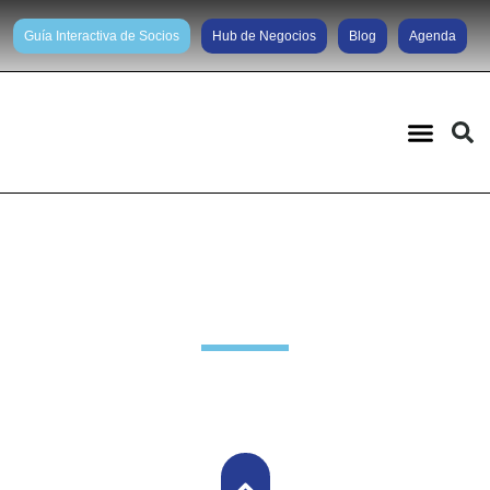
Guía Interactiva de Socios
Hub de Negocios
Blog
Agenda
Noticias diarias