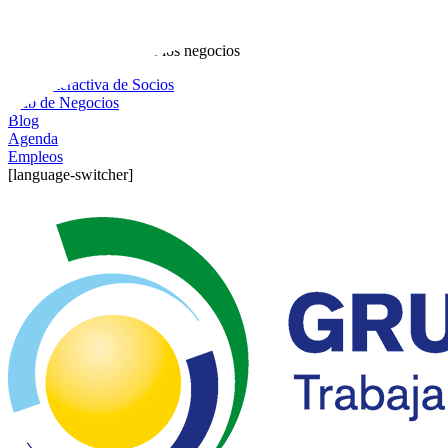
Ir al contenido
Co-creando el futuro de los negocios
Guía Interactiva de Socios
Hub de Negocios
Blog
Agenda
Empleos
[language-switcher]