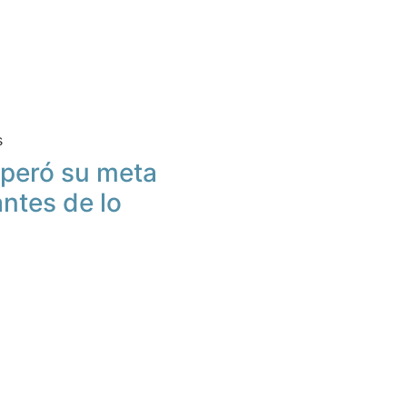
s
peró su meta
antes de lo