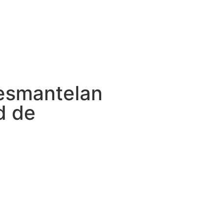
desmantelan
d de