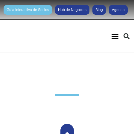
Guía Interactiva de Socios
Hub de Negocios
Blog
Agenda
Noticias diarias