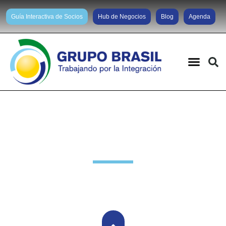
Guía Interactiva de Socios
Hub de Negocios
Blog
Agenda
Noticias diarias