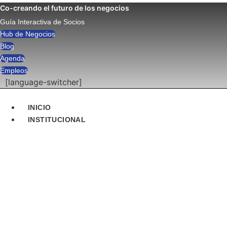
Ir
Co-creando el futuro de los negocios
al
Guía Interactiva de Socios
contenido
Hub de Negocios
Blog
Agenda
Empleos
[language-switcher]
INICIO
INSTITUCIONAL