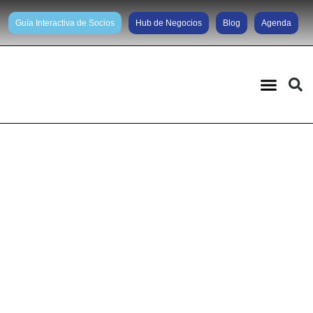
Guía Interactiva de Socios
Hub de Negocios
Blog
Agenda