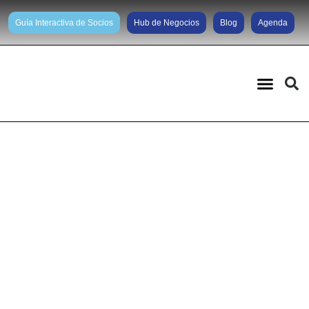
Guía Interactiva de Socios
Hub de Negocios
Blog
Agenda