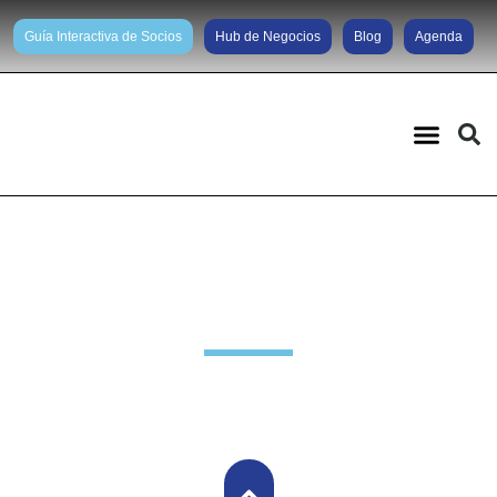
Guía Interactiva de Socios
Hub de Negocios
Blog
Agenda
Noticias diarias