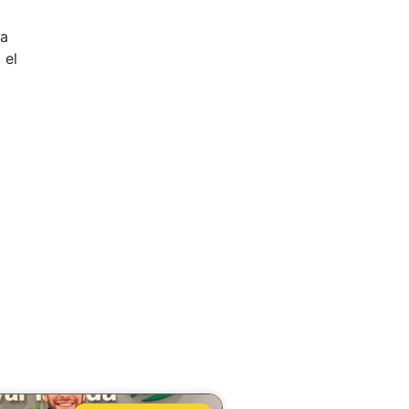
ca
 el