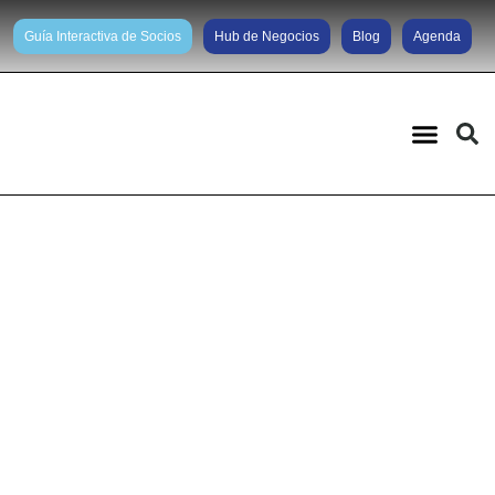
Guía Interactiva de Socios
Hub de Negocios
Blog
Agenda