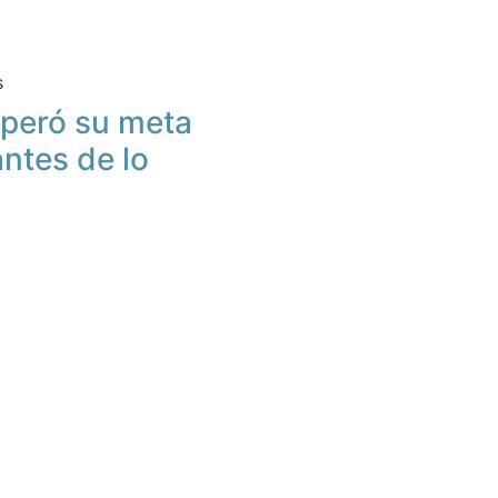
s
peró su meta
antes de lo