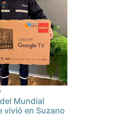
s
u del Mundial
e vivió en Suzano