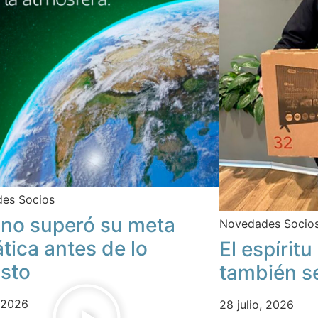
es Socios
no superó su meta
Novedades Socio
ática antes de lo
El espírit
isto
también s
, 2026
28 julio, 2026