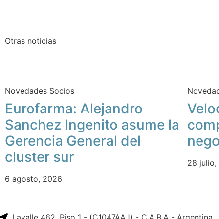
Otras noticias
Novedades Socios
Novedad
Eurofarma: Alejandro
Velo
Sanchez Ingenito asume la
comp
Gerencia General del
nego
cluster sur
28 julio
6 agosto, 2026
Lavalle 462, Piso 1 - (C1047AAJ) - C.A.B.A - Argentina