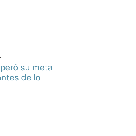
s
peró su meta
antes de lo