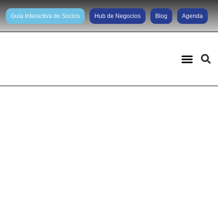
Guía Interactiva de Socios
Hub de Negocios
Blog
Agenda