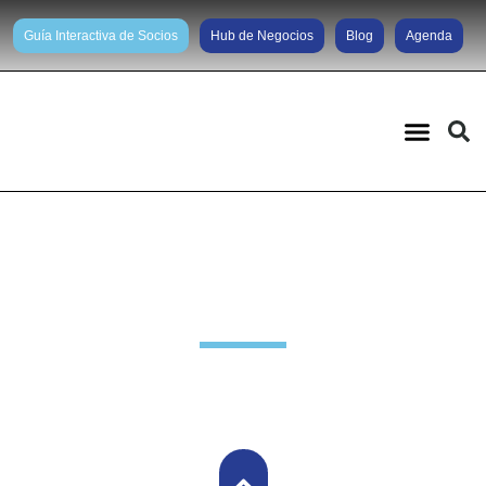
Guía Interactiva de Socios
Hub de Negocios
Blog
Agenda
Noticias diarias