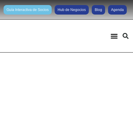
Guía Interactiva de Socios
Hub de Negocios
Blog
Agenda