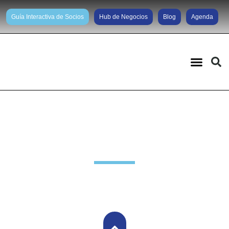
Guía Interactiva de Socios
Hub de Negocios
Blog
Agenda
Noticias diarias