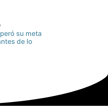
s
peró su meta
antes de lo