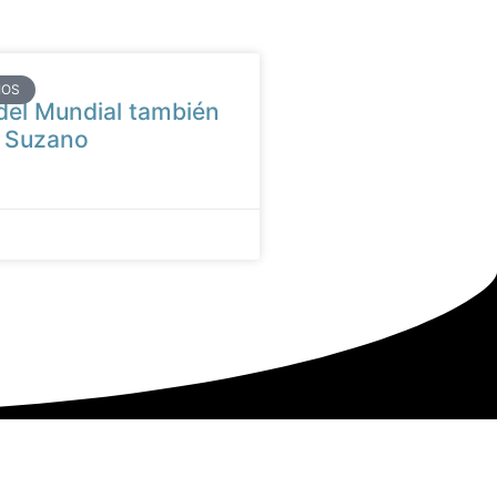
IOS
 del Mundial también
n Suzano