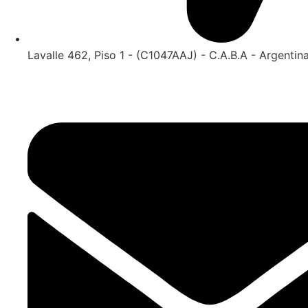
Lavalle 462, Piso 1 - (C1047AAJ) - C.A.B.A - Argentin