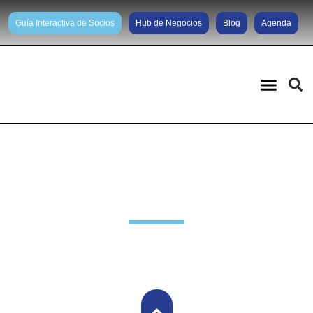
Guía Interactiva de Socios
Hub de Negocios
Blog
Agenda
Noticias diarias