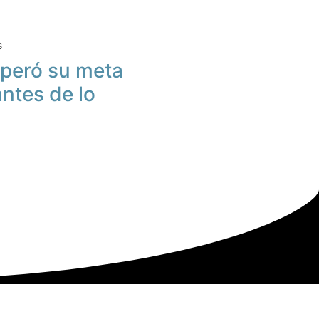
s
peró su meta
antes de lo