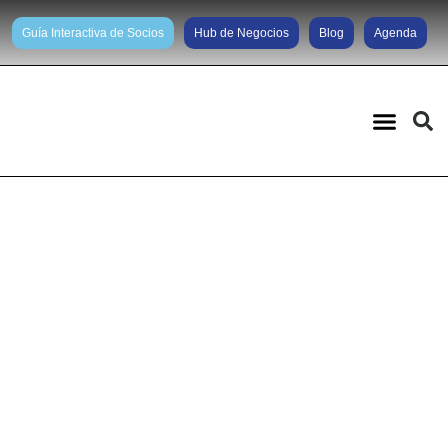
Guía Interactiva de Socios
Hub de Negocios
Blog
Agenda